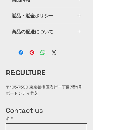
商品の詳細を入力してください。サイ
返品・返金ポリシー
ズ、素材、取扱説明に加え、商品の特
徴やおすすめのポイントなどを説明し
返品・返金ポリシーを入力してくださ
ましょう。
商品の配送について
い。顧客が商品に満足しなかった場合
や、不備があった場合に行う手続きの
配送地域、料金、所要時間、梱包な
手順などを説明しましょう。内容を明
ど、商品の配送に関する情報を入力し
確にすることで顧客からの信頼を獲得
てください。配送情報を明確にするこ
し、安心して商品を購入していただけ
とで顧客からの信頼を獲得し、安心し
ます。
て商品を購入していただけます。
RE:CULTURE
〒105-7590 東京都港区海岸一丁目7番1号
​​ポートシティ竹芝
Contact us
名
*